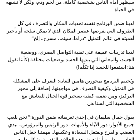
سيظهر أمام الناس بشخصية كاملة، من لحم ودم، ولكن لا تشبهه
في الحياة
لدينا ضمن البرنامج نفسه تحديات المكان والتصرف في كل
الظروف التي يفرضها عنصر المكان الذي لا يمكن سلخه أو تأخير
أهميته في عالم التمثيل “دراما، سينما، مسرح.. إلخ”
لدينا تدريبات عميقة على تقنية التواصل البصري، ووضعية
الجسد، والمعاني التي يبديها الجسد بوضعيات مختلفة (كأننا نقول
هنا: استمعوا للجسد إذا تكلّم!)
ويُختتم البرنامج بمحورين هامين للغاية: التعرف على المشكلة
في التمثيل وكيفية التصرف في مواجهتها، إضافة إلى محور
التركيز، ومن ضمنه كيفية تسخير قوة الخيال للتعايش مع
الشخصية التي لسنا هي
يقول جمال سليمان في إحدى تعريفاته ضمن الدورة:” نحن نلعب
جميع الأدوار: دور الآباء والأمهات، دور الرئيس والمرؤوس.. نبدي
الغضب والفرح ونفتعل السعادة وعكسها.. مهمتنا جعل الناس
العاديين يظنون أننا نعيش هذه الحالات النفسية بشكل طبيعي