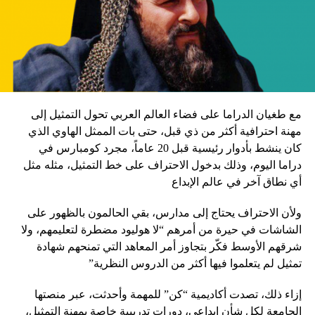
مع طغيان الدراما على فضاء العالم العربي تحول التمثيل إلى
مهنة احترافية أكثر من ذي قبل، حتى بات الممثل الهاوي الذي
كان ينشط بأدوار رئيسية قبل 20 عاماً، مجرد كومبارس في
دراما اليوم، وذلك بدخول الاحتراف على خط التمثيل، مثله مثل
أي نطاق آخر في عالم الإبداع
ولأن الاحتراف يحتاج إلى مدارس، بقي الحالمون بالظهور على
الشاشات في حيرة من أمرهم “لا هوليود مضطرة لتعليمهم، ولا
شرقهم الأوسط فكّر بتجاوز أمر المعاهد التي تمنحهم شهادة
تمثيل لم يتعلموا فيها أكثر من الدروس النظرية”
إزاء ذلك، تصدت أكاديمية “كن” للمهمة وأحدثت، عبر منصتها
الجامعة لكل شأن إبداعي، دورات تدريبية خاصة بمهنة التمثيل،