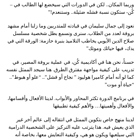
وربما المكان.. لكن في الدورات التي سيخضع لها الطالب في –
كُن- ستكون نسبة فشله ضئيلة.. وستنعدم!”
نعود إلى جمال سليمان في قيادته للمتدربين وما زلنا أمام مشهد
بروفة لعدد من الطلاب. سنرى ونسمع بطل شخصية مسلسل
صلاح الدين الأيوبي يخاطب التلاميذ بنبرة حازمة: الورقة التي في
يدك، فيها حياتك وموتك”
حسناً، نحن هنا في أكاديمية كُن، في عملية بروفة المصير، في
تدريب على كيفية مواجهة مفترق الطرق. هنا سيجد الممثل نفسه
كما لو أنه أمام كاميرا هوليود ” نجاح أو فشل”.. “علو أو هبوط”..
“حياة أو موت”
في برنامج الدورة تكثر المحاور والأبواب. لدينا الأفعال وأقسامها،
والأفعال وأهميتها… والأهم كيفية تطبيقها
لدينا منهج خاص بتكوين الممثل في انتقاله إلى عالم آخر غير
الذي يعيش فيه. هذا يترتب عليه التركيز على الشخصية الدرامية
التي سيلعبها ويكون هو هي، وكيفية التعايش معها، بخاصة أنه