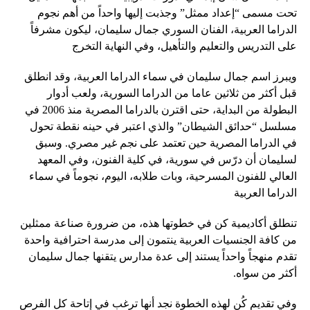
تحت مسمى “إعداد ممثل” وجذبت إليها واحداً من أهم نجوم
الدراما العربية، الفنان السوري جمال سليمان، ليكون مشرفاً
على التدريس والتعليم والتأهيل، وفي النهاية التخرج
ويبرز اسم جمال سليمان في سماء الدراما العربية، وقد انطلق
قبل أكثر من ثلاثين عاما من الدراما السورية، ولعب أدوار
البطولة من البداية، حتى اقترن بالدراما المصرية منذ 2006 في
مسلسل “حدائق الشيطان” والذي اعتبر في حينه نقطة تحول
في الدراما المصرية حين تعتمد على نجم غير مصري. وسبق
لسليمان أن درّس في سورية، في كلية الفنون، وفي المعهد
العالي للفنون المسرحية، وبات طلابه، اليوم، نجوماً في سماء
الدراما العربية
تنطلق أكاديمية كن في خطوتها هذه، من ضرورة صناعة ممثلين
من كافة الجنسيات العربية ينتمون إلى مدرسة احترافية واحدة
تقدم منهجاً واحداً يستند إلى عدة مدارس يتقنها جمال سليمان
أكثر من سواه.
وفي تقديم كُن لهذه الخطوة نجد أنها ترغب في إتاحة كل الفرص