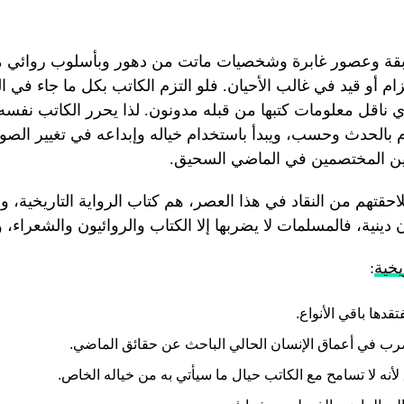
بقة وعصور غابرة وشخصيات ماتت من دهور وبأسلوب روائي 
زام أو قيد في غالب الأحيان. فلو التزم الكاتب بكل ما جاء في ال
ناقل معلومات كتبها من قبله مدونون. لذا يحرر الكاتب نفسه
م بالحدث وحسب، ويبدأ باستخدام خياله وإبداعه في تغيير الصو
 بين المختصمين في الماضي السحيق.
لاحقتهم من النقاد في هذا العصر، هم كتاب الرواية التاريخية، و
نية، فالمسلمات لا يضربها إلا الكتاب والروائيون والشعراء، و
يخية
:
قدها باقي الأنواع.
تضرب في أعماق الإنسان الحالي الباحث عن حقائق الماضي.
أنه لا تسامح مع الكاتب حيال ما سيأتي به من خياله الخاص.