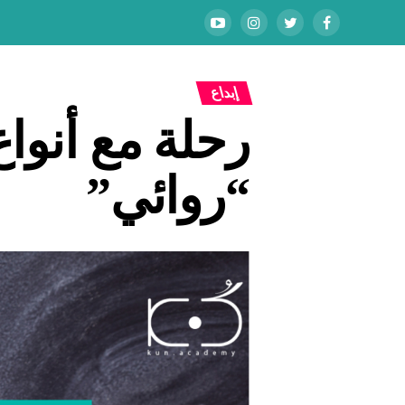
إبداع
رحلة مع أنوا
“روائي”