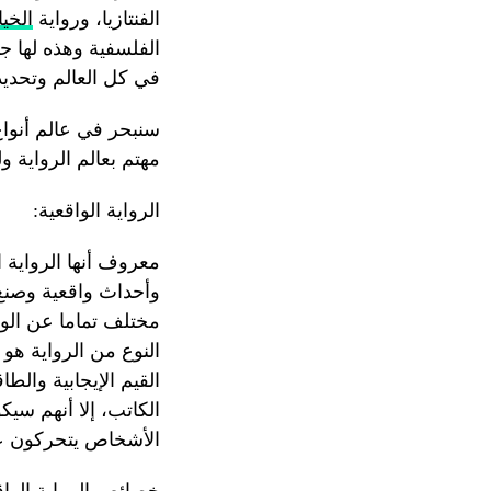
الفنتازيا، ورواية
الخي
الفلسفية وهذه لها ج
في كل العالم وتحديدا منذ 150 سنة، ثم الرواية التعليمية وهذ
سنبحر في عالم أنواع
مهتم بعالم الرواية 
الرواية الواقعية:
معروف أنها الرواية 
وأحداث واقعية وصنع
مختلف تماما عن الوا
النوع من الرواية هو
القيم الإيجابية والط
الكاتب، إلا أنهم سي
الأشخاص يتحركون عل
خصائص الرواية الواق