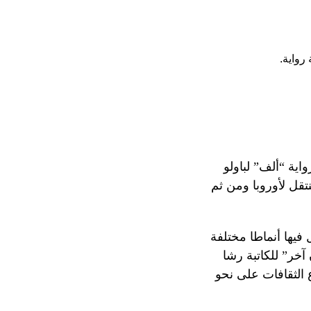
رواية.
اية “ألف” لباولو
تقل لأوروبا ومن ثم
ي كتبها في السجن في عمر 24 سنة، فيتناول فيها أنماطا مختلفة
آخر” للكاتبة رشا
 الثقافات على نحو