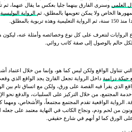
ال العلمي
وسنرى الفارق بينهما جليا بعكس ما يقال عنهما، ثم تأ
مهورها الخاص ولا يمكن تعويمها بالمطلق، ثم
الرواية البوليسية
و
ه تربوية بالمطلق.
 الروايات لنتعرف على كل نوع وخصائصه وأمثلة عنه، ليكون هذ
ولكل حالم بالوصول إلى صفة كاتب روائي.
التي تتناول الواقع ولكن ليس كما هو، وإنما من خلال اعتماد أ
حبكة درامية
داخل الرواية تجعل القارئ يجد الواقع الذي وقع
قع الذي يقرأ فيه القصة على ورق، ولكن مع اتساق تام بين ال
 خدمة المجتمع، من خلال التركيز على السلبيات، والدفع نحو الإ
اقة. الرواية الواقعية تقدم المجتمع مجتمعاً، والأشخاص، ومهما 
كونون من لحم ودم، ونجاح الكاتب في النهاية معتمد على جعله ا
ى الورق كما لو أنهم في شارع حقيقي.
عية: