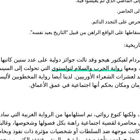
م إلى الماضي الذي لم يعيشوا فيه.
لى الحاضر.
حرض على التجدد الدائم.
اطها على الواقع الراهن من قبيل “التاريخ يعيد نفسه”.
اريخية:
ردام لفيكتور هيجو وقد نالت جوائز دولية على عدد سنين كاتبها
، ومعها
رواية الحرب والسلام لتولستوي
التي تحولت إلى السينما
لعشرات الشعراء الأوربيين. لدينا أيضا رواية المخطوبين لأليس
زمان ومكان بحكم أنها اجتماعية في عمق الأعماق.
ولكنها كنوع روائي، تم استلهامها من الرواية الغربية التي سادت قبل 0
محاصرة لقضية اجتماعية راهنة بكل فصولها وشخوصها، وغالبا 
ذا كانت موجهة ضد السلطات أو شخصيات مؤثرة ذات نفوذ وبخ
ب خارج بلده ستأخذ صفة رواية في المنفى فتفقد الكثير من ح