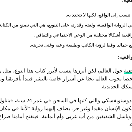
 تنسب إلى الواقع، لكنها لا تتحدد به.
 الرواية الواقعية، ولغته وقدرته على التنويع، هي التي تصنع من الكتابة 
واقعية أشكالا مختلفة من الوعي الاجتماعي والثقافي.
قع جماليا وفقا لرؤية الكاتب وطبيعة وعيه وغنى تجربته.
اقعية:
عية
حول العالم، لكن أبرزها ينسب لأبرز كتاب هذا النوع، مثل رو
صا يجوب العالم بحثا عن أسرار خاصة بالبشر فيبدأ بأفريقيا وين
سكك الحديدية.
ولدينا رواية الفقراء لدوستويفسكي والت
ن الإنسان مقيدا وغير حر. يضاف إليهما رواية “لأننا في مكان 
اسل الشقيقين من أب عربي وأم ألمانية، فينفتح أمامنا صراع
.