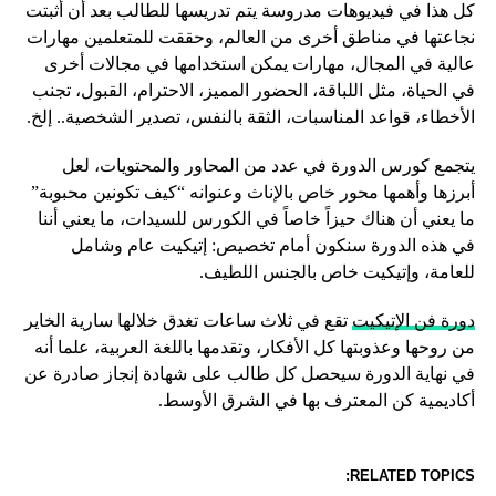
كل هذا في فيديوهات مدروسة يتم تدريسها للطالب بعد أن أثبتت
نجاعتها في مناطق أخرى من العالم، وحققت للمتعلمين مهارات
عالية في المجال، مهارات يمكن استخدامها في مجالات أخرى
في الحياة، مثل اللباقة، الحضور المميز، الاحترام، القبول، تجنب
الأخطاء، قواعد المناسبات، الثقة بالنفس، تصدير الشخصية.. إلخ.
يتجمع كورس الدورة في عدد من المحاور والمحتويات، لعل
أبرزها وأهمها محور خاص بالإناث وعنوانه “كيف تكونين محبوبة”
ما يعني أن هناك حيزاً خاصاً في الكورس للسيدات، ما يعني أننا
في هذه الدورة سنكون أمام تخصيص: إتيكيت عام وشامل
للعامة، وإتيكيت خاص بالجنس اللطيف.
دورة فن الإتيكيت
تقع في ثلاث ساعات تغدق خلالها سارية الخاير
من روحها وعذوبتها كل الأفكار، وتقدمها باللغة العربية، علما أنه
في نهاية الدورة سيحصل كل طالب على شهادة إنجاز صادرة عن
أكاديمية كن المعترف بها في الشرق الأوسط.
RELATED TOPICS: