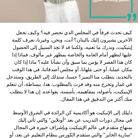
كيف تحدث فرقاً في المجلس الذي تحضر فيه؟ وكيف تجعل
الآخرين يشيرون إليك بالبنان؟ أنت، ونحن، وغيرنا، نعرف كلمة
إيتيكيت، وندرك ما تعنيه، ولكننا قد لا نجد السبيل إلى الحصول
عليها لنظهر أمام العامة والخاصة بمظهر غير مألوف. فماذا إذا
كان هذا العصر لا يؤمن بما سبق وأن نشأنا عليه؟ ماذا إذا كان
مكان عملنا، أو حتى مَلهانا، أو مجلس أصدقائنا، في هذا الوقت
بالتحديد، يتطلب منا التميز؟ حسنا، سندلك إلى الطريق، وستدخل
في غمار وتخرج منه وقد فزت بالمطلوب. هذا، ببساطة، أن تتعلم
الإيتيكيت، بأصوله، بمفاهيمه، بأسسه، بقواعده. إن هذا لا يتطلب
منك أكثر من التدقيق في هذا المقال.
دليلك إلى الإتيكيت هو أكاديمية كن الرائدة في الشرق الأوسط
في مجال دورات التدريب عن بعد “أونلاين” والتي تأتي إليك
بمنهاج متقدم في عالم الإيتيكيت وبإشراف خبيرة في المجال
“سارية الخاير” والتي ستقدم الكورس بنظام التعليم عن بعد، أو