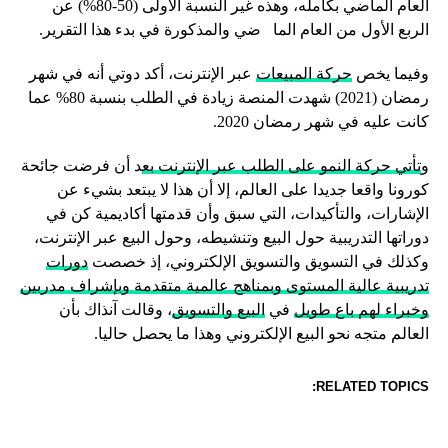
العام الماضي بكامله، وهذه غير النسبة الأولى (50-80%) عن
الربع الأول من العام الما ضي والمذكورة في بدء هذا التقرير.
وفيما يخص
حركة المبيعات
عبر الإنترنت، أكد دوتي أنه في شهر
رمضان (2021) شهدت المنصة زيادة في الطلب بنسبة 80% عما
كانت عليه في شهر رمضان 2020.
و
تأتي حركة النمو على الطلب عبر الإنترنت بع
د أن فرضت جائحة
كورونا واقعا جديدا على العالم، إلا أن هذا لا يبتعد بشيء عن
الإشارات، والتأكيدات، التي سبق وأن قدمتها أكاديمية كن في
دوراتها التدريبية حول البيع وتنشيطه، وحول البيع عبر الإنترنت،
وكذلك في التسويق والتسويق الإلكتروني، إذ خصصت
دورات
تدريبية عالية المستوى وبمناهج عالمية متقدمة وبإشراف مدربين
وخبراء لهم باع طويل
في
البيع والتسويق
، وقالت آنذاك بأن
العالم متجه نحو البيع الإلكتروني وهذا ما يحصل حاليا.
RELATED TOPICS: