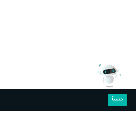
حسناً
أكاديمية كن