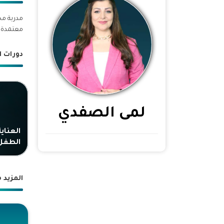
مدربة مح
معتمدة م
دورات ا
لمى الصفدي
العناي
الطفل
المزيد 