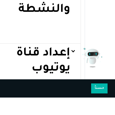
والنشطة
إعداد قناة
يوتيوب
حسناً