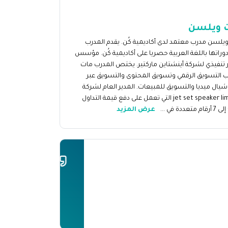
 ويلسن
يلسن مدرب معتمد لدى أكاديمية كُن. يقدم المدرب
وراتها باللغة العربية حصريا على أكاديمية كُن. مؤسس
 تنفيذي لشركة أينشتاين ماركتير. يختص المدرب مات
ب التسويق الرقمي وتسويق المحتوى والتسويق عبر
يال ميديا والتسويق للمبيعات. المدير العام لشركة
jet set speaker limited التي تعمل على دفع قيمة التداول
عرض المزيد
ييمات المتدربين
ضل دورة في العالم
mostafa sy