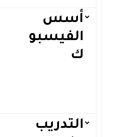
أسس
الفيسبو
ك
التدريب