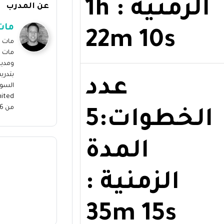
الزمنية : 1h
عن المدرب
مات
22m 10s
مات و
مات د
ومدير
بتدري
عدد
السوش
من 6 إلى 7 أرقام متعددة في ...
الخطوات:5
المدة
تق
أف
الزمنية :
35m 15s