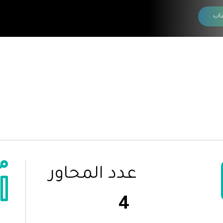
اب
عدد المحاور
4