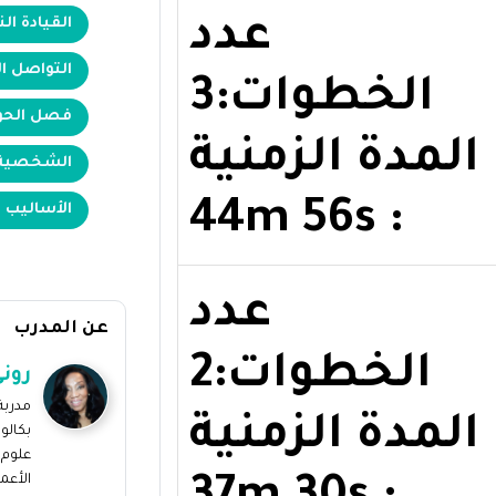
عدد
القيادة ال
التواصل ا
الخطوات:3
فصل الح
المدة الزمنية
الشخصية 
: 44m 56s
الأساليب 
عدد
عن المدرب
الخطوات:2
روني
مدربة
المدة الزمنية
بكالو
علوم 
الأعم