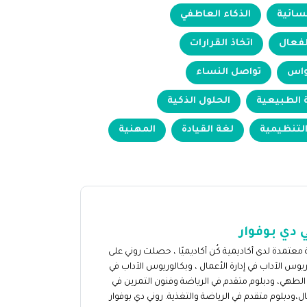
نسائية
الذكاء العاطفي
لفعال
اتخاذ القرارات
واس
تواصل النساء
الطبيعية
الحلول الذكية
التنظيمية
لغة القيادة
المهنية
 دي بوفوار
 معتمدة لدى أكاديمية كُن أكاديميًا ، حصلت روني على
ريوس الآداب في إدارة الأعمال ، وبكالوريوس الآداب في
الطهي، ودبلوم متقدم في الرياضة وفنون التمرين في
ال،ودبلوم متقدم في الرياضة والتغذية. روني دي بوفوار