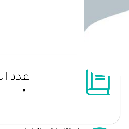
عدد ال
0