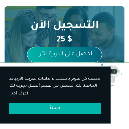
التسجيل الآن
$ 25
احصل على الدورة الآن
منصة كن تقوم باستخدام ملفات تعريف الارتباط
30
$ / شهرياً
الخاصة بك، لنتمكن من تقديم أفضل تجربة لك
اشترك على منصة كن
أسئلة مكررة
اعرف أكثر
-------------- أو --------------
هل الدورة مباشرة؟
$ 25
حسناً
احصل على الدورة مدى الحياة
لا الدورة مسجلة وبإمكانك مشاهدة الدورة في أي
وقت من كومبيوترك أو هاتفك
ما هي طرق الدفع؟