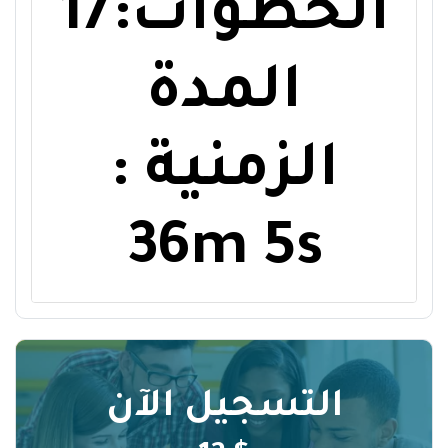
الخطوات:17
المدة
الزمنية :
36m 5s
التسجيل الآن