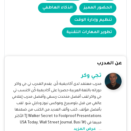
الحضور المميز
الذكاء العاطفي
تنظيم وإدارة الوقت
تطوير المهارات التقنية
عن المدرب
تجي وكر
مدرب معتمد لدى أكاديمية كُن. يقدم المدرب تي جي واكر
دوراته باللغة العربية حصريا على أكاديمية كُن اكتسب تي
جي واكر لقب أفضل متحدث رسمي وأفضل مدرب إعلامي
عالمي من قبل بلومبيرج وفوكس نيوز ودايلي شو. لقب
بأفضل مؤلف، كتب وألف العديد من الكتب من ضمنها
TJ Walker Secret to Foolproof Presentations الأكثر
مبيعا في (#1 USA Today, Wall Street Journal, Busi
...
عرض المزيد