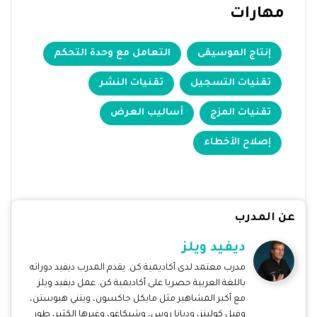
مهارات
إنتاج الموسيقى
التعامل مع وحدة التحكم
تقنيات التسجيل
تقنيات النشر
تقنيات المزج
أساليب العرض
إصلاح الأخطاء
عن المدرب
ديفيد ويلز
مدرب معتمد لدى أكاديمية كن. يقدم المدرب ديفيد دوراته
باللغة العربية حصريا على أكاديمية كن. عمل ديفيد ويلز
مع أكبر المشاهير مثل مايكل جاكسون، ويتني هيوستن،
وفيل كولينز، وديانا روس، وشيكاغو، وغيرها الكثير، طور