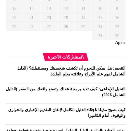
15
14
13
12
11
10
9
22
21
20
19
18
17
16
29
28
27
26
25
24
23
31
30
« Apr
المشاركات الاخيرة
التنجيم: هل يمكن للنجوم أن تكشف شخصيتك ومستقبلك؟ (الدليل
الشامل لفهم علم الأبراج وعلاقته بعلم الفلك)
التخيل الإبداعي: كيف تعيد برمجة عقلك وتصنع واقعك من الصفر (الدليل
الشامل 2026)
كيف تصبح مذيعًا ناجحًا: الدليل الكامل لإتقان التقديم الإخباري والحواري
والوقوف أمام الكاميرا
روتين العناية بالبشرة: الدليل الشامل لبشرة صحية ونضرة خطوة بخطوة