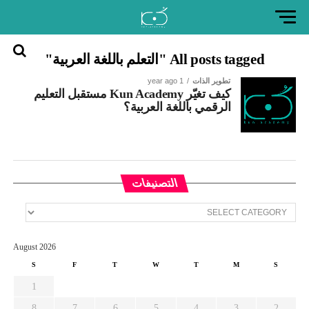
All posts tagged "التعلم باللغة العربية"
العودة
إلى
تطوير الذات
1 year ago
كيف تغيّر Kun Academy مستقبل التعليم
موقع
الرقمي باللغة العربية؟
كن
التصنيفات
التصنيفات
August 2026
S
F
T
W
T
M
S
1
8
7
6
5
4
3
2