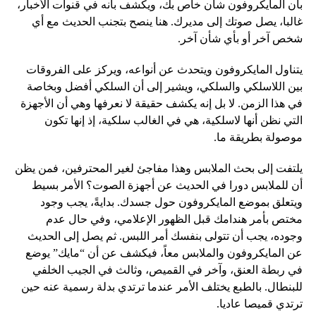
بأن المايكروفون شأن خاص بك، ويكشف بأنه في قنوات الأخبار،
غالبا، يصل صوتك إلى مديرك. هنا ينصح بتجنب الحديث مع أي
شخص آخر أو بأي شأن آخر.
يتناول المايكروفون ويتحدث عن أنواعه، ويركز على الفروقات
بين اللاسلكي والسلكي، ويشير إلى أن السلكي أفضل وبخاصة
في هذا الزمن. لا بل إنه يكشف حقيقة لا نعرفها وهي أن الأجهزة
التي نظن أنها لاسلكية، هي في الغالب سلكية، إذ إنها تكون
موصولة بطريقة ما.
يلتفت إلى بحث الملابس وهذا مفاجئ لغير المحترفين، فمن يظن
أن للملابس دورا في الحديث عن أجهزة الصوت؟ الأمر بسيط
ويتعلق بموضع المايكروفون حول جسدك. بدايةً، يجب وجود
مختص بأمر هندامك قبل الظهور الإعلامي، وفي حال عدم
وجوده، يجب أن تتولى بنفسك أمر اللبس. ثم يصل إلى الحديث
عن المايكروفون والملابس معاً، فيكشف عن أن “مايك” يوضع
في ربطة العنق، وآخر في القميص، وثالث في الجيب الخلفي
للبنطال. بالطبع يختلف الأمر عندما ترتدي بدلة رسمية عنه حين
ترتدي قميصا عاديا.