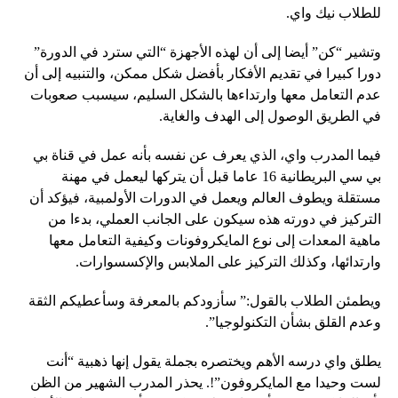
للطلاب نيك واي.
وتشير “كن” أيضا إلى أن لهذه الأجهزة “التي سترد في الدورة”
دورا كبيرا في تقديم الأفكار بأفضل شكل ممكن، والتنبيه إلى أن
عدم التعامل معها وارتداءها بالشكل السليم، سيسبب صعوبات
في الطريق الوصول إلى الهدف والغاية.
فيما المدرب واي، الذي يعرف عن نفسه بأنه عمل في قناة بي
بي سي البريطانية 16 عاما قبل أن يتركها ليعمل في مهنة
مستقلة ويطوف العالم ويعمل في الدورات الأولمبية، فيؤكد أن
التركيز في دورته هذه سيكون على الجانب العملي، بدءا من
ماهية المعدات إلى نوع المايكروفونات وكيفية التعامل معها
وارتدائها، وكذلك التركيز على الملابس والإكسسوارات.
ويطمئن الطلاب بالقول:” سأزودكم بالمعرفة وسأعطيكم الثقة
وعدم القلق بشأن التكنولوجيا”.
يطلق واي درسه الأهم ويختصره بجملة يقول إنها ذهبية “أنت
لست وحيدا مع المايكروفون”!. يحذر المدرب الشهير من الظن