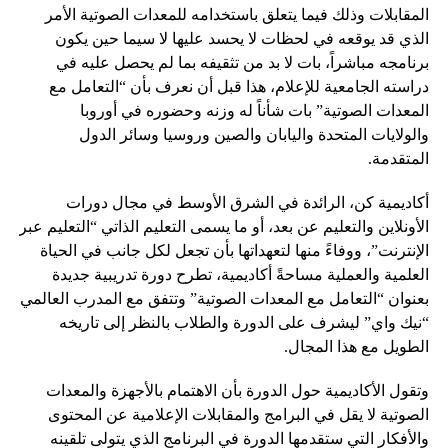
المقابلات وذلك فيما يتعلق باستخدامه للمعدات الصوتية الأمر
الذي قد يوقعه في لحظات لا يحسد عليها لا سيما حين يكون
برنامجه مباشراً، بات لا بد من تثقيفه بما لم يحصل عليه في
دراسته الجامعية للإعلام، هذا قبل أن نعرف بأن “التعامل مع
المعدات الصوتية” بات شأناً له وزنه وحضوره في أوروبا
والولايات المتحدة واليابان والصين وروسيا وسائر الدول
المتقدمة.
أكاديمية كن، الرائدة في الشرق الأوسط في مجال دورات
الأونلاين والتعليم عن بعد، أو ما يسمى التعليم الذاتي “التعليم عبر
الإنترنت”، ووفاءً منها لتعهداتها بأن تجعل لكل جانب في الحياة
العلمية والعملية مساحةً أكاديمية، تطرح دورة تدريبية جديدة
بعنوان “التعامل مع المعدات الصوتية” وتتفق مع المدرب العالمي
“نيك واي” ليشرف على الدورة والطلاب بالنظر إلى تاريخه
الطويل مع هذا المجال.
وتقول الأكاديمية حول الدورة بأن الاهتمام بالأجهزة والمعدات
الصوتية لا يقل في البرامج والمقابلات الإعلامية عن المحتوى
والأفكار التي ستقدمها الدورة في البرنامج الذي يتولى تلقينه