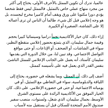
عالميا، تدرك أن تكوين الممثل بالأحرف الأولى، يحتاج إلى أكثر
من مجرد منهاج عملي خاص بالتمثيل. فالممثل ليس فقط شخصا
يؤدي دورا مكتوبا على ورق ويقف أمام كاميرا مخرج ليجسده، بل
هو وجه إعلامي قبل كل شيء، طالما أن الناس لن ترى أعماله
إلا على الشاشة، الصغيرة أو الكبيرة.
إزاء ذلك، كان خيار الأكاديمية
نجماً
دراميا وسينمائيا كبيرا بحجم
وقيمة جمال سليمان، الذي يتمتع بحضور إعلامي منقطع النظير،
سواء في الشاشات، أو الصحف، أو الإذاعات، أو حتى مواقع
التواصل الاجتماعي. وقد تبين لنا، من خلال الدورة التي يقدمها
سليمان كأستاذ، أنه يعمل على الجانب الإعلامي للممثل الناشئ،
بنفس القدر الذي يعمل فيه على تأسيسه كممثل.
أضف إلى ذلك،
أن الممثل
، وبما يشغله في حضوره، يحتاج إلى
اللياقة والدبلوماسية، سواء في التعاطي مع التمثيل، أو في
يومياته الاجتماعية، أو حتى في حضوره الإعلامي. على ذلك، كان
الخيار الموفق من الأكاديمية الرائدة على مستوى الشرق
الأوسط، بجمال سليمان، الذي شغل، ولسنوات، منصب سفير
صندوق الأمم المتحدة للسكان قبل أن يستقيل منه لأسباب