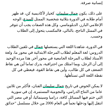
إنسانية صرفة.
على ذلك، يكون
جمال سليمان
، كخيار لأكاديمية كن، قد ظهر
أمام طلابه في الدورة بثلاثية شخصية: الممثل
المبدع
، الوجه
الإعلامي البارز، الدبلوماسي. وكل هذه الصفات يجب أن تتوفر
في الممثل الناجح، بالتالي، فالمكسب يتحول إلى الطلاب
وحسب.
في الدورة، شاهدنا اللغة التي يستعملها
جمال
في تلقين الطلاب
الدروس: لغة المعلم لطلاب المرحلة الابتدائية في محور ما، ولغة
الأستاذ لطلاب المرحلة الجامعية في محور آخر. هذا مرده الوحيد
إلى أن الرجل، وبما امتلك من احترافية، يدرك تماما أين هي نقاط
الضعف في كل طالب، وأين هي نقاط القوة، فيعطي في كل
نقطة اللغة التي تستأهلها.
لا يمكن الخوض في تاريخ
جمال سليمان
الفنان، فأكثر من ثلاثين
عاما من النتاج الدرامي، والنجومية المستمرة، إن في سورية
التي ختم فيها المسائل كافة، دراميا وسينمائيا، أو في مصر التي
انتقل إليها ودخلها نجماً في العام 2006 من خلال مسلسل “حدائق