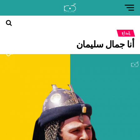
العودة
إبداع
إلى
أنا جمال سليمان
موقع
كن