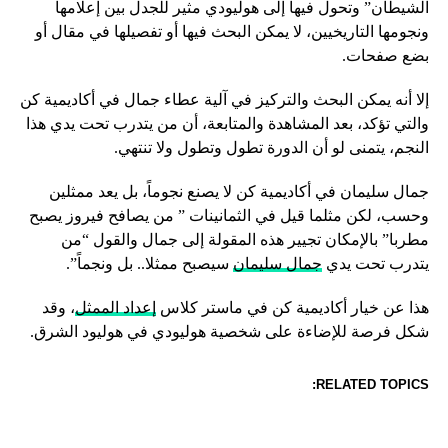
الشيطان” وتحول فيها إلى هوليودي مثير للجدل بين إعلامها
ونجومها التاريخيين، لا يمكن البحث فيها أو تفصيلها في مقال أو
بضع صفحات.
إلا أنه يمكن البحث والتركيز في آلية عطاء جمال في أكاديمية كن
والتي تؤكد، بعد المشاهدة والمتابعة، أن من يتدرب تحت يدي هذا
النجم، يتمنى لو أن الدورة تطول وتطول ولا تنتهي.
جمال سليمان في أكاديمية كن لا يصنع نجوماً، بل يعد ممثلين
وحسب، لكن مثلما قيل في الثمانينات ” من يصافح فيروز يصبح
مطربا” بالإمكان تجيير هذه المقولة إلى جمال والقول “من
يتدرب تحت يدي
جمال سليمان
سيصبح ممثلا.. بل ونجماً”.
هذا عن خيار أكاديمية كن في ماستر كلاس
إعداد الممثل
، وقد
شكل فرصة للإضاءة على شخصية هوليودي في هوليود الشرق.
RELATED TOPICS: